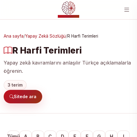
YZ MERKEZI
Ana sayfa
/
Yapay Zekâ Sözlüğü
/
R Harfi Terimleri
R Harfi Terimleri
Yapay zekâ kavramlarını anlaşılır Türkçe açıklamalarla
öğrenin.
3 terim
Sitede ara
Tümü
A
B
C
D
E
F
G
H
I