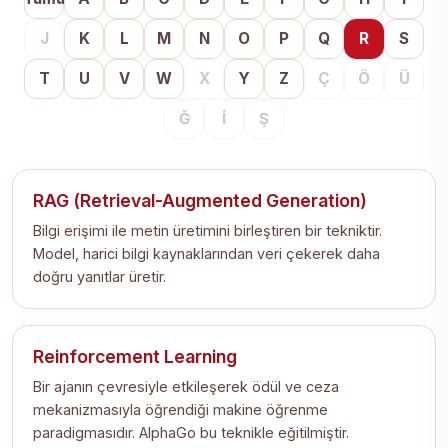
J
K
L
M
N
O
P
Q
R
S
T
U
V
W
X
Y
Z
Ç
Ö
Ü
Ğ
İ
Ş
RAG (Retrieval-Augmented Generation)
Bilgi erişimi ile metin üretimini birleştiren bir tekniktir.
Model, harici bilgi kaynaklarından veri çekerek daha
doğru yanıtlar üretir.
Reinforcement Learning
Bir ajanın çevresiyle etkileşerek ödül ve ceza
mekanizmasıyla öğrendiği makine öğrenme
paradigmasıdır. AlphaGo bu teknikle eğitilmiştir.