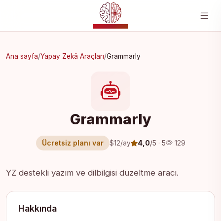
YZ MERKEZI
Ana sayfa
/
Yapay Zekâ Araçları
/
Grammarly
Grammarly
Ücretsiz planı var
4,0
/5 · 5
$12/ay
129
YZ destekli yazım ve dilbilgisi düzeltme aracı.
Hakkında