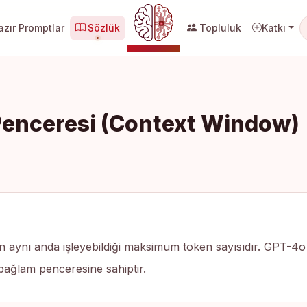
zır Promptlar
Sözlük
Topluluk
Katkı
YZ MERKEZI
enceresi (Context Window)
nin aynı anda işleyebildiği maksimum token sayısıdır. GPT-4
ağlam penceresine sahiptir.