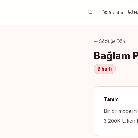
Araçlar
Ha
Sözlüğe Dön
Bağlam P
B harfi
Tanım
Bir dil modeli
3 200K token b