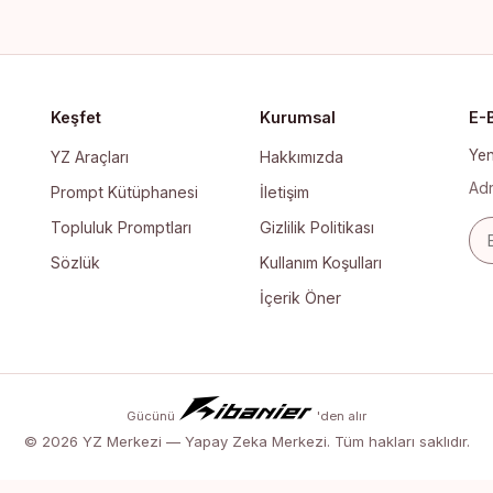
Keşfet
Kurumsal
E-
Yen
YZ Araçları
Hakkımızda
Adr
Prompt Kütüphanesi
İletişim
Topluluk Promptları
Gizlilik Politikası
E-p
Sözlük
Kullanım Koşulları
İçerik Öner
Gücünü
'den alır
© 2026 YZ Merkezi — Yapay Zeka Merkezi. Tüm hakları saklıdır.