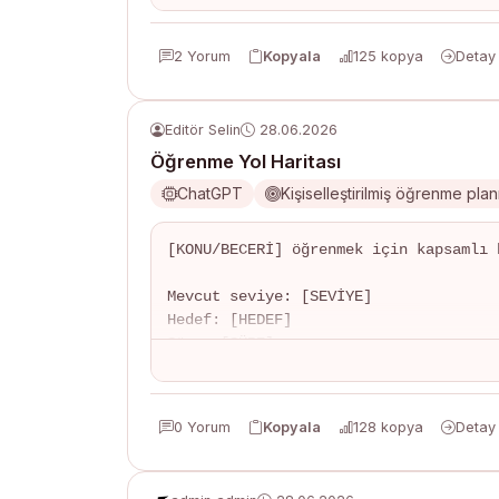
- Request body/params

- Response formatı (JSON)

2 Yorum
Kopyala
125 kopya
Detay
- Status kodları

- Yetkilendirme gereksinimleri

- Swagger/OpenAPI spec
Editör Selin
28.06.2026
Öğrenme Yol Haritası
ChatGPT
Kişiselleştirilmiş öğrenme planı
[KONU/BECERİ] öğrenmek için kapsamlı 
Mevcut seviye: [SEVİYE]

Hedef: [HEDEF]

Süre: [SÜRE]

Yol haritası:

- Haftalık plan

0 Yorum
Kopyala
128 kopya
Detay
- Önerilen kaynaklar (ücretsiz+ücretli
- Pratik projeler

- Milestone'lar
