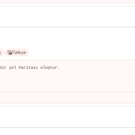
.
Türkçe
bir yol haritası oluştur.

)
