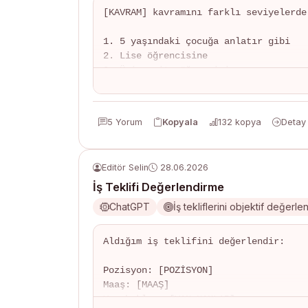
[KAVRAM] kavramını farklı seviyelerde 
1. 5 yaşındaki çocuğa anlatır gibi

2. Lise öğrencisine

3. Üniversite öğrencisine

4. Alan uzmanına

Her seviyede:

5 Yorum
Kopyala
132 kopya
Detay
- Günlük hayattan benzetme

- Görsel/diyagram önerisi

- Örnek uygulama
Editör Selin
28.06.2026
İş Teklifi Değerlendirme
ChatGPT
İş tekliflerini objektif değerle
Aldığım iş teklifini değerlendir:

Pozisyon: [POZİSYON]

Maaş: [MAAŞ]

Yan haklar: [YAN_HAKLAR]
