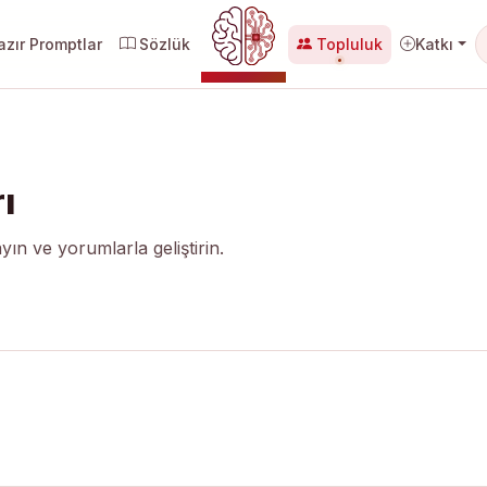
zır Promptlar
Sözlük
Topluluk
Katkı
YZ MERKEZI
ı
yın ve yorumlarla geliştirin.