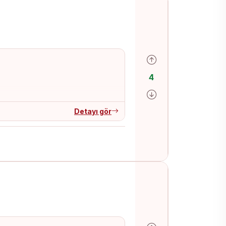
Olumlu oy ver
4
Olumsuz oy ver
Detayı gör