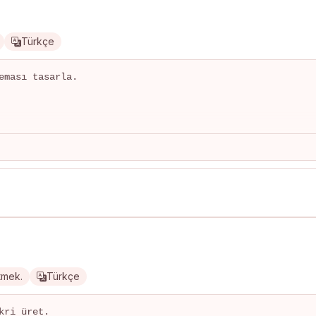
Türkçe
eması tasarla.

etmek.
Türkçe
ri üret.
