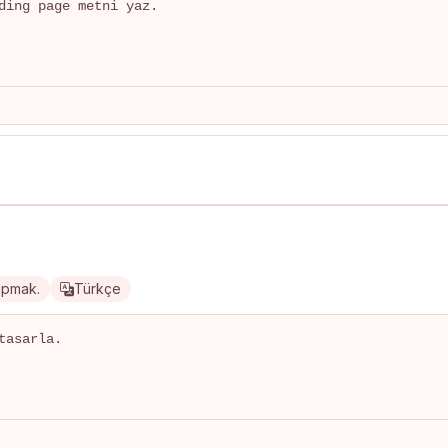
ding page metni yaz.

apmak.
Türkçe
asarla.
