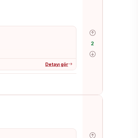
Olumlu oy ver
2
Olumsuz oy ver
Detayı gör
Olumlu oy ver