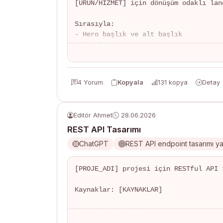
[ÜRÜN/HİZMET] için dönüşüm odaklı lan
Sırasıyla:

- Hero başlık ve alt başlık

- Problem tanımı

- Çözüm açıklaması

- 3 temel özellik

- Sosyal kanıtlar

4 Yorum
Kopyala
131 kopya
Detay
- SSS (5 soru)

- CTA metni
Editör Ahmet
28.06.2026
REST API Tasarımı
ChatGPT
REST API endpoint tasarımı y
[PROJE_ADI] projesi için RESTful API t
Kaynaklar: [KAYNAKLAR]

Her endpoint için:

- HTTP method ve URL
