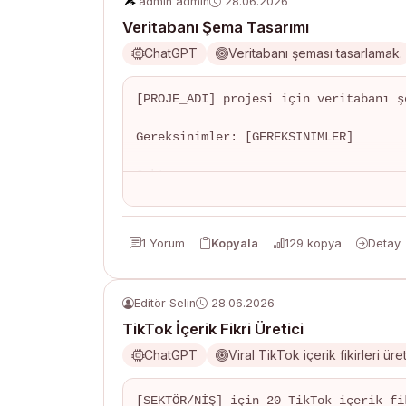
admin admin
28.06.2026
- Değerlendirme kriterleri
Veritabanı Şema Tasarımı
ChatGPT
Veritabanı şeması tasarlamak.
[PROJE_ADI] projesi için veritabanı ş
Gereksinimler: [GEREKSİNİMLER]

Çıktı:

- ER diyagramı açıklaması

- Tablo yapıları (SQL)

- İlişkiler ve constraint'ler

1 Yorum
Kopyala
129 kopya
Detay
- Index stratejisi

- Normalizasyon seviyesi

- Örnek veriler (INSERT)
Editör Selin
28.06.2026
TikTok İçerik Fikri Üretici
ChatGPT
Viral TikTok içerik fikirleri ür
[SEKTÖR/NİŞ] için 20 TikTok içerik fik