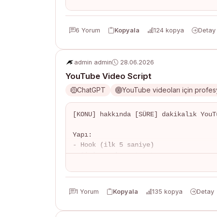
Mevcut pozisyon: [MEVCUT]

Analiz:

6 Yorum
Kopyala
124 kopya
Detay
- Piyasa karşılaştırması

- Toplam kompensasyon hesabı

- Kariyer gelişimi potansiyeli

admin admin
28.06.2026
- Risk analizi

YouTube Video Script
- Müzakere stratejisi
ChatGPT
YouTube videoları için profe
[KONU] hakkında [SÜRE] dakikalık YouT
Yapı:

- Hook (ilk 5 saniye)

- Giriş ve konu tanıtımı

- Ana içerik (alt başlıklar ile)

- Örnekler ve demonstrasyon

- Sonuç ve CTA

1 Yorum
Kopyala
135 kopya
Detay
B-roll ve grafik önerileri ekle.