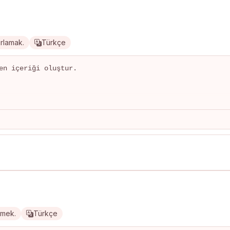
ırlamak.
Türkçe
en içeriği oluştur.

rmek.
Türkçe