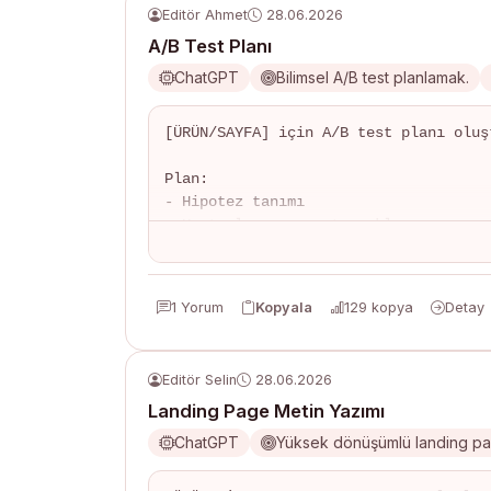
Editör Ahmet
28.06.2026
A/B Test Planı
ChatGPT
Bilimsel A/B test planlamak.
[ÜRÜN/SAYFA] için A/B test planı oluşt
Plan:

- Hipotez tanımı

- Kontrol ve varyant açıklaması

- Başarı metrikleri (KPI)

- Örneklem büyüklüğü hesabı

- Test süresi tahmini

1 Yorum
Kopyala
129 kopya
Detay
- Segmentasyon önerileri

- Sonuç analiz rehberi
Editör Selin
28.06.2026
Landing Page Metin Yazımı
ChatGPT
Yüksek dönüşümlü landing pag