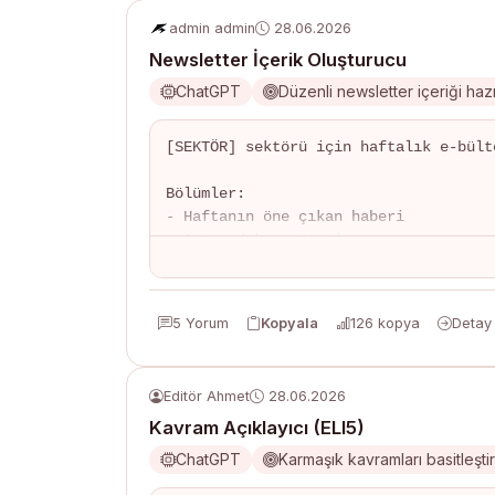
admin admin
28.06.2026
Newsletter İçerik Oluşturucu
ChatGPT
Düzenli newsletter içeriği haz
[SEKTÖR] sektörü için haftalık e-bült
Bölümler:

- Haftanın öne çıkan haberi

- 3 trend konu özeti

- Tavsiye edilen kaynak/araç

- İpucu veya kısa rehber

- CTA (abone artırıcı)
5 Yorum
Kopyala
126 kopya
Detay
Editör Ahmet
28.06.2026
Kavram Açıklayıcı (ELI5)
ChatGPT
Karmaşık kavramları basitleşti