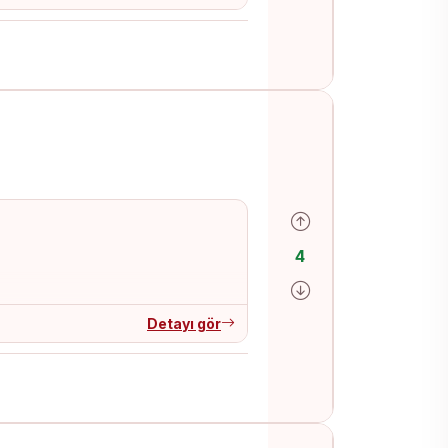
Olumlu oy ver
4
Olumsuz oy ver
Detayı gör