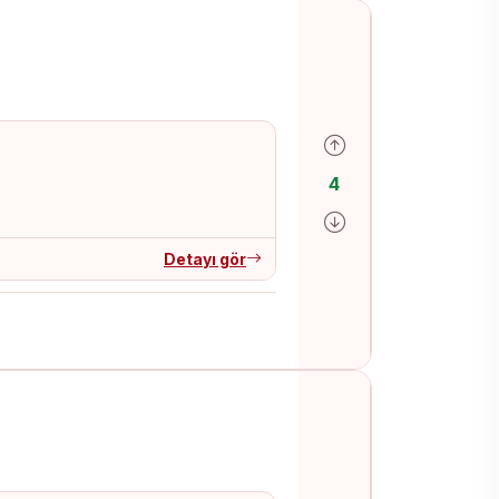
Olumlu oy ver
4
Olumsuz oy ver
Detayı gör