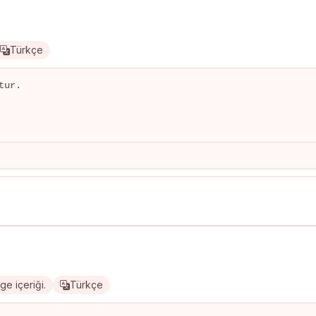
Türkçe
ur.

e içeriği.
Türkçe