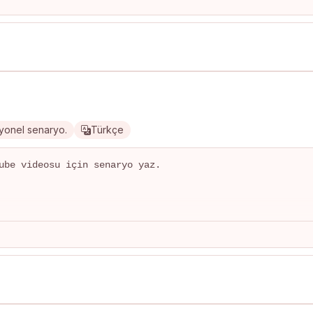
syonel senaryo.
Türkçe
ube videosu için senaryo yaz.
