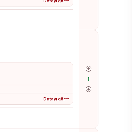
Detayı gör
Olumlu oy ver
1
Olumsuz oy ver
Detayı gör