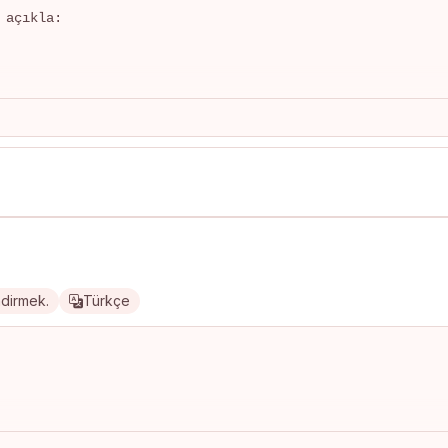
açıkla:

ndirmek.
Türkçe