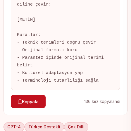
diline çevir:

[METİN]

Kurallar:

- Teknik terimleri doğru çevir

- Orijinal formatı koru

- Parantez içinde orijinal terimi 
belirt

- Kültürel adaptasyon yap

- Terminoloji tutarlılığı sağla
Kopyala
136 kez kopyalandı
GPT-4
Türkçe Destekli
Çok Dilli