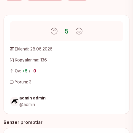
Olumlu oy ver
Olumsuz oy ver
5
Eklendi: 28.06.2026
Kopyalanma: 136
Oy:
+5
/
-0
Yorum: 3
admin admin
@admin
Benzer promptlar