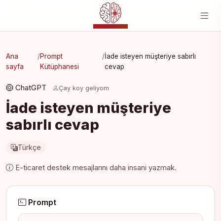
YZ MERKEZI
Ana
/
Prompt
/
İade isteyen müşteriye sabırlı
sayfa
Kütüphanesi
cevap
ChatGPT
Çay koy geliyom
İade isteyen müşteriye
sabırlı cevap
Türkçe
E-ticaret destek mesajlarını daha insani yazmak.
Prompt