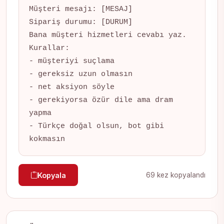
Müşteri mesajı: [MESAJ]

Sipariş durumu: [DURUM]

Bana müşteri hizmetleri cevabı yaz.

Kurallar:

- müşteriyi suçlama

- gereksiz uzun olmasın

- net aksiyon söyle

- gerekiyorsa özür dile ama dram 
yapma

- Türkçe doğal olsun, bot gibi 
kokmasın
Kopyala
69 kez kopyalandı