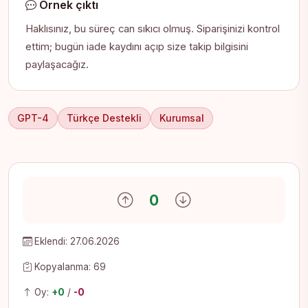
Örnek çıktı
Haklısınız, bu süreç can sıkıcı olmuş. Siparişinizi kontrol
ettim; bugün iade kaydını açıp size takip bilgisini
paylaşacağız.
GPT-4
Türkçe Destekli
Kurumsal
Olumlu oy ver
Olumsuz oy ver
0
Eklendi: 27.06.2026
Kopyalanma: 69
Oy:
+0
/
-0