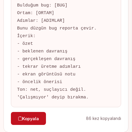
Bulduğum bug: [BUG]

Ortam: [ORTAM]

Adımlar: [ADIMLAR]

Bunu düzgün bug reporta çevir.

İçerik:

- özet

- beklenen davranış

- gerçekleşen davranış

- tekrar üretme adımları

- ekran görüntüsü notu

- öncelik önerisi

Ton: net, suçlayıcı değil. 
'Çalışmıyor' deyip bırakma.
Kopyala
86 kez kopyalandı