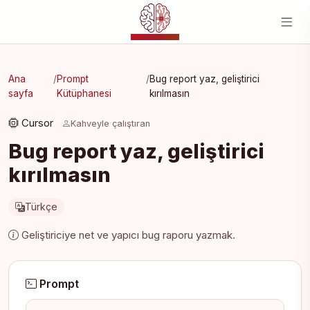
YZ MERKEZI
Ana
/
Prompt
/
Bug report yaz, geliştirici
sayfa
Kütüphanesi
kırılmasın
Cursor
Kahveyle çalıştıran
Bug report yaz, geliştirici
kırılmasın
Türkçe
Geliştiriciye net ve yapıcı bug raporu yazmak.
Prompt