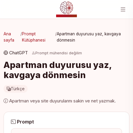
YZ MERKEZI
Ana
/
Prompt
/
Apartman duyurusu yaz, kavgaya
sayfa
Kütüphanesi
dönmesin
ChatGPT
Prompt mühendisi değilim
Apartman duyurusu yaz,
kavgaya dönmesin
Türkçe
Apartman veya site duyurularını sakin ve net yazmak.
Prompt