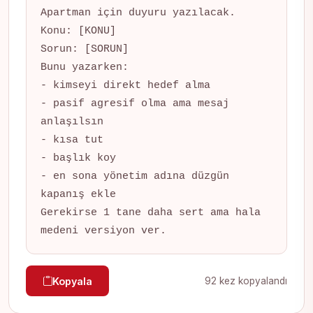
Apartman için duyuru yazılacak.

Konu: [KONU]

Sorun: [SORUN]

Bunu yazarken:

- kimseyi direkt hedef alma

- pasif agresif olma ama mesaj 
anlaşılsın

- kısa tut

- başlık koy

- en sona yönetim adına düzgün 
kapanış ekle

Gerekirse 1 tane daha sert ama hala 
medeni versiyon ver.
Kopyala
92 kez kopyalandı